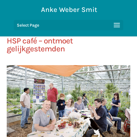
Anke Weber Smit
Select Page
HSP café – ontmoet
gelijkgestemden