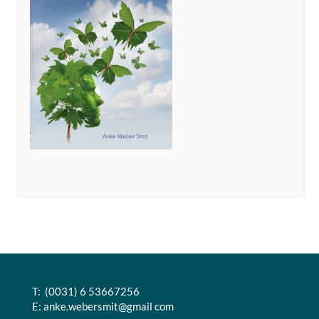
T: (0031) 6 53667256
E:
anke.webersmit@gmail com