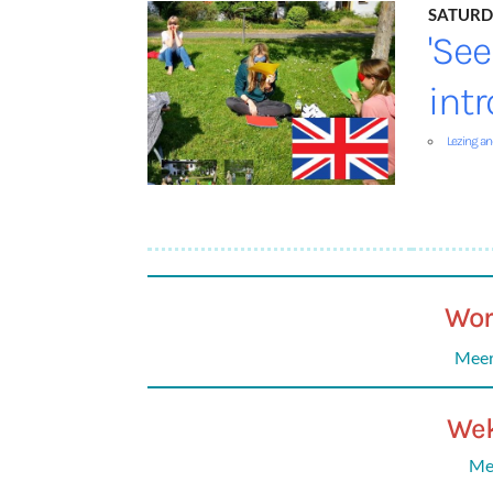
Saturd
'Se
intr
Lezing a
Wor
Meer
Wek
Mee