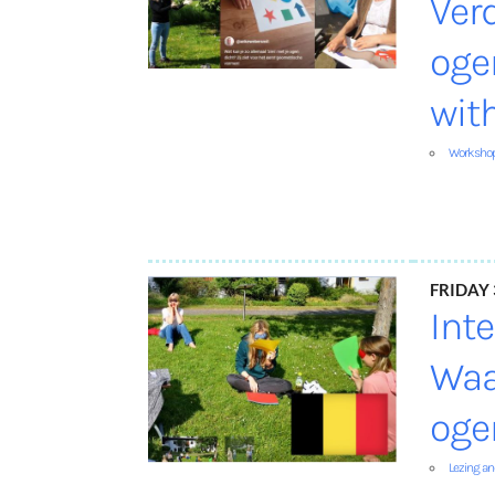
Ver
oge
wit
Worksho
Friday
Int
Waa
oge
Lezing a