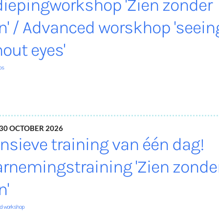
diepingworkshop 'Zien zonder
n' / Advanced worskhop 'seein
hout eyes'
ps
 30 October 2026
ensieve training van één dag!
rnemingstraining 'Zien zonde
n'
nd workshop