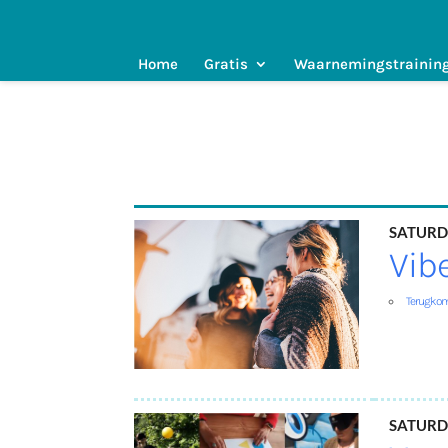
Home
Gratis
Waarnemingstrainin
Saturd
Vib
Terugko
Saturd