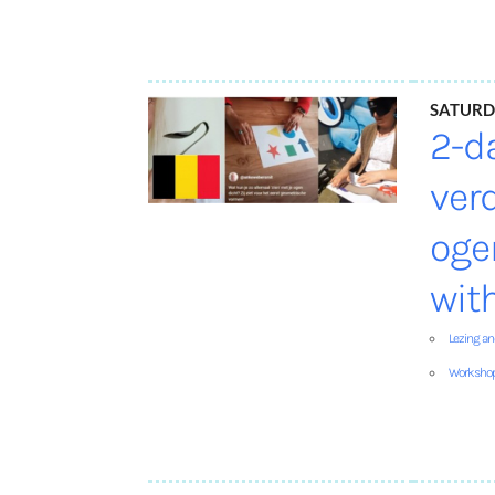
Saturd
2-d
ver
oge
wit
Lezing a
Worksho