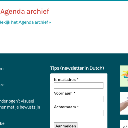
Agenda archief
Bekijk het Agenda archief »
Tips (newsletter in Dutch)
en
jze
nder ogen”: visueel
en met je bewustzijn
nke