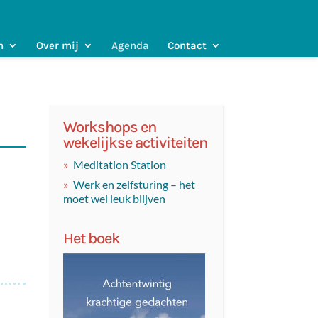
n
Over mij
Agenda
Contact
Workshops en
wekelijkse activiteiten
Meditation Station
!
Werk en zelfsturing – het
moet wel leuk blijven
Het boek