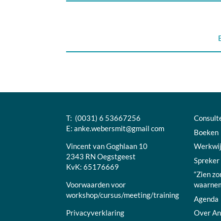
T: (0031) 6 53667256
Consult
E:
anke.webersmit@gmail com
Boeken
Vincent van Goghlaan 10
Werkwi
2343 RN Oegstgeest
Spreker
KvK: 65176669
“Zien zo
Voorwaarden voor
waarnem
workshop/cursus/meeting/training
Agenda
Privacyverklaring
Over A