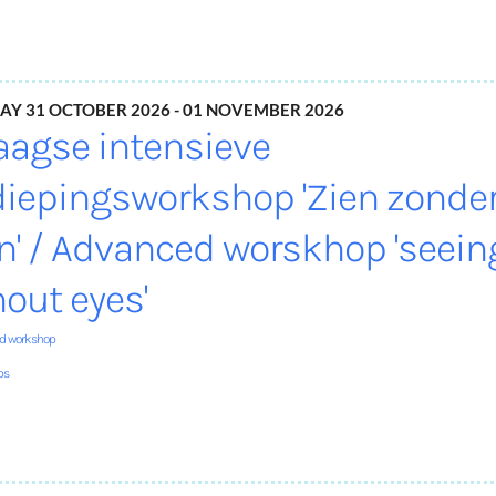
ay 31 October 2026 - 01 November 2026
aagse intensieve
diepingsworkshop 'Zien zonde
n' / Advanced worskhop 'seein
hout eyes'
nd workshop
ps