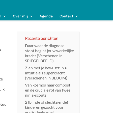
n
Over mij
Agenda
Contact
Recente berichten
Daar waar de diagnose
p
stopt begint jouw werkelijke
kracht (Verschenen in
SPIEGELBEELD)
Zien met je bewustzijn •
intuïtie als superkracht
(Verschenen in BLOOM)
te
Van kosmos naar compost
uik
en de cruciale rol van twee
ninja-scouts
2 (blinde of slechtziende)
Stuur
kinderen gezocht voor
gratis deelname!