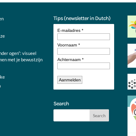
Tips (newsletter in Dutch)
en
jze
nder ogen”: visueel
en met je bewustzijn
nke
n
Search