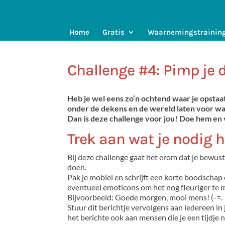
Home
Gratis
Waarnemingstrainin
Challenge #4: Pimp je 
Heb je wel eens zo’n ochtend waar je opstaat 
onder de dekens en de wereld laten voor wat
Dan is deze challenge voor jou! Doe hem en v
Trek aan wat je nodig 
Bij deze challenge gaat het erom dat je bewust n
doen.
Pak je mobiel en schrijft een korte boodschap 
eventueel emoticons om het nog fleuriger te 
Bijvoorbeeld: Goede morgen, mooi mens! (-=.
Stuur dit berichtje vervolgens aan iedereen in
het berichte ook aan mensen die je een tijdje n