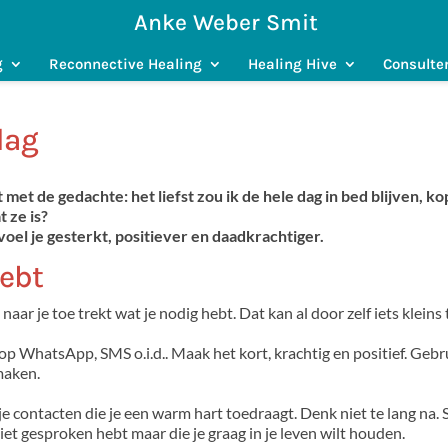
Anke Weber Smit
g
Reconnective Healing
Healing Hive
Consulte
dag
met de gedachte: het liefst zou ik de hele dag in bed blijven, ko
 ze is?
oel je gesterkt, positiever en daadkrachtiger.
hebt
aar je toe trekt wat je nodig hebt. Dat kan al door zelf iets kleins 
op WhatsApp, SMS o.i.d.. Maak het kort, krachtig en positief. Gebr
maken.
 je contacten die je een warm hart toedraagt. Denk niet te lang na. 
iet gesproken hebt maar die je graag in je leven wilt houden.