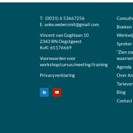
T: (0031) 6 53667256
Consult
E:
anke.webersmit@gmail com
Boeken
Vincent van Goghlaan 10
Werkwi
2343 RN Oegstgeest
Spreker
KvK: 65176669
“Zien zo
Voorwaarden voor
waarnem
workshop/cursus/meeting/training
Agenda
Privacyverklaring
Over A
Tarieve
Blog
Contact