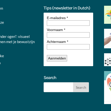
Tips (newsletter in Dutch)
en
jze
nder ogen”: visueel
en met je bewustzijn
nke
n
Search