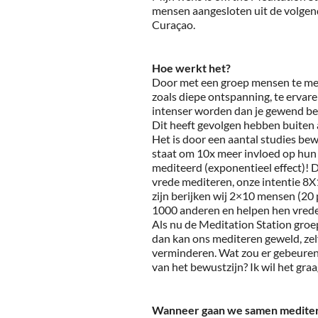
mensen aangesloten uit de volgen
Curaçao.
Hoe werkt het?
Door met een groep mensen te medi
zoals diepe ontspanning, te ervare
intenser worden dan je gewend ben
Dit heeft gevolgen hebben buiten a
Het is door een aantal studies bewe
staat om 10x meer invloed op hun
mediteerd (exponentieel effect)! 
vrede mediteren, onze intentie 8
zijn berijken wij 2×10 mensen (20
1000 anderen en helpen hen vrede
Als nu de Meditation Station groep
dan kan ons mediteren geweld, zel
verminderen. Wat zou er gebeuren
van het bewustzijn? Ik wil het gra
Wanneer gaan we samen medite