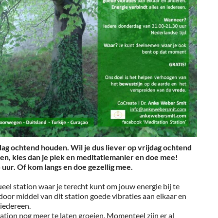
jdag ochtend houden. Wil je dus liever op vrijdag ochtend
n, kies dan je plek en meditatiemanier en doe mee!
 uur. Of kom langs en doe gezellig mee.
ueel station waar je terecht kunt om jouw energie bij te
door middel van dit station goede vibraties aan elkaar en
 iedereen.
ation nog meer te laten groeien. Momenteel zijn er al