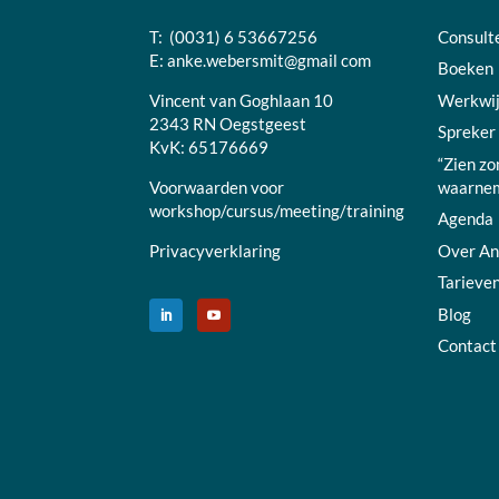
T: (0031) 6 53667256
Consult
E:
anke.webersmit@gmail com
Boeken
Vincent van Goghlaan 10
Werkwi
2343 RN Oegstgeest
Spreker
KvK: 65176669
“Zien zo
Voorwaarden voor
waarnem
workshop/cursus/meeting/training
Agenda
Privacyverklaring
Over A
Tarieve
Blog
Contact