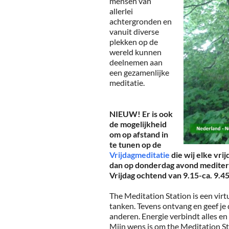
mensen van
allerlei
achtergronden en
vanuit diverse
plekken op de
wereld kunnen
deelnemen aan
een gezamenlijke
meditatie.
NIEUW! Er is ook
de mogelijkheid
om op afstand in
te tunen op de
Vrijdagmeditatie
die wij elke vri
dan op donderdag avond meditere
Vrijdag ochtend van 9.15-ca. 9.45
The Meditation Station is een virt
tanken. Tevens ontvang en geef je 
anderen. Energie verbindt alles en
Mijn wens is om the Meditation St