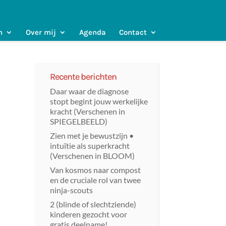
n
Over mij
Agenda
Contact
Recente berichten
Daar waar de diagnose
stopt begint jouw werkelijke
kracht (Verschenen in
SPIEGELBEELD)
Zien met je bewustzijn •
intuïtie als superkracht
(Verschenen in BLOOM)
Van kosmos naar compost
en de cruciale rol van twee
ninja-scouts
2 (blinde of slechtziende)
kinderen gezocht voor
gratis deelname!