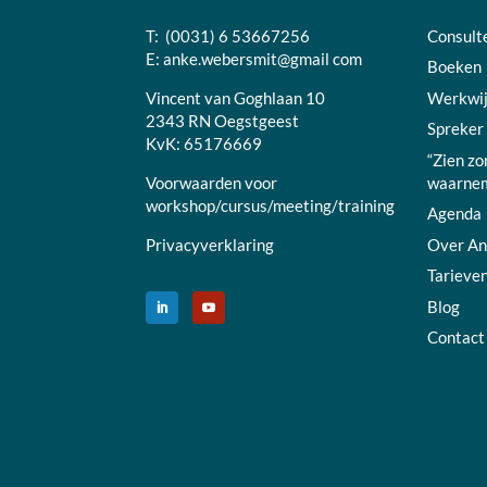
T: (0031) 6 53667256
Consult
E:
anke.webersmit@gmail com
Boeken
Vincent van Goghlaan 10
Werkwi
2343 RN Oegstgeest
Spreker
KvK: 65176669
“Zien zo
Voorwaarden voor
waarnem
workshop/cursus/meeting/training
Agenda
Privacyverklaring
Over A
Tarieve
Blog
Contact