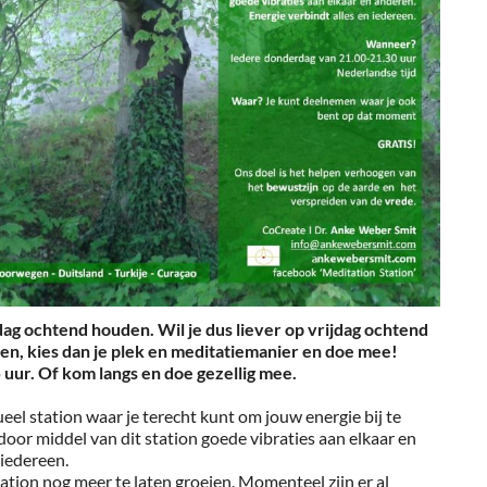
jdag ochtend houden. Wil je dus liever op vrijdag ochtend
n, kies dan je plek en meditatiemanier en doe mee!
 uur. Of kom langs en doe gezellig mee.
ueel station waar je terecht kunt om jouw energie bij te
door middel van dit station goede vibraties aan elkaar en
 iedereen.
ation nog meer te laten groeien. Momenteel zijn er al