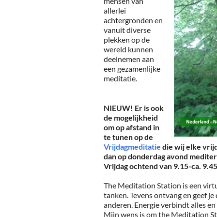
mensen van
allerlei
achtergronden en
vanuit diverse
plekken op de
wereld kunnen
deelnemen aan
een gezamenlijke
meditatie.
NIEUW! Er is ook
de mogelijkheid
om op afstand in
te tunen op de
Vrijdagmeditatie
die wij elke vri
dan op donderdag avond meditere
Vrijdag ochtend van 9.15-ca. 9.45
The Meditation Station is een virt
tanken. Tevens ontvang en geef je 
anderen. Energie verbindt alles en
Mijn wens is om the Meditation St