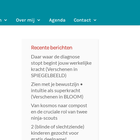
n
Over mij
Agenda
Contact
Recente berichten
Daar waar de diagnose
stopt begint jouw werkelijke
kracht (Verschenen in
SPIEGELBEELD)
Zien met je bewustzijn •
intuïtie als superkracht
(Verschenen in BLOOM)
Van kosmos naar compost
en de cruciale rol van twee
ninja-scouts
2 (blinde of slechtziende)
kinderen gezocht voor
gratis deelname!