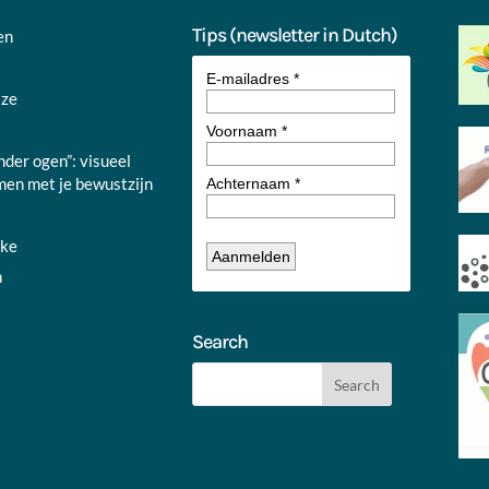
Tips (newsletter in Dutch)
en
jze
nder ogen”: visueel
en met je bewustzijn
nke
n
Search