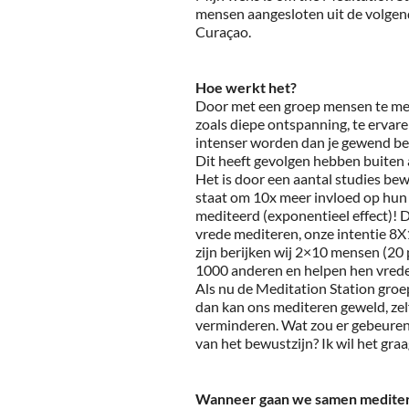
mensen aangesloten uit de volgen
Curaçao.
Hoe werkt het?
Door met een groep mensen te medi
zoals diepe ontspanning, te ervare
intenser worden dan je gewend ben
Dit heeft gevolgen hebben buiten a
Het is door een aantal studies bewe
staat om 10x meer invloed op hun
mediteerd (exponentieel effect)! 
vrede mediteren, onze intentie 8
zijn berijken wij 2×10 mensen (20
1000 anderen en helpen hen vrede
Als nu de Meditation Station groep
dan kan ons mediteren geweld, zel
verminderen. Wat zou er gebeuren
van het bewustzijn? Ik wil het gra
Wanneer gaan we samen medite