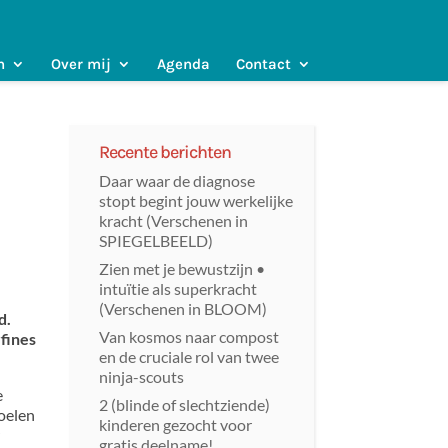
n
Over mij
Agenda
Contact
Recente berichten
Daar waar de diagnose
stopt begint jouw werkelijke
kracht (Verschenen in
SPIEGELBEELD)
Zien met je bewustzijn •
intuïtie als superkracht
(Verschenen in BLOOM)
d.
Van kosmos naar compost
fines
en de cruciale rol van twee
ninja-scouts
e
2 (blinde of slechtziende)
voelen
kinderen gezocht voor
r
gratis deelname!