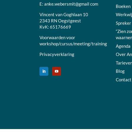
E:
anke.webersmit@gmail com
Boeken
Vincent van Goghlaan 10
Werkwi
2343 RN Oegstgeest
Spreker
KvK: 65176669
“Zien zo
Voorwaarden voor
waarnem
workshop/cursus/meeting/training
Agenda
Privacyverklaring
Over A
Tarieve
Blog
Contact