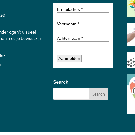
jze
nder ogen”: visueel
en met je bewustzijn
nke
n
Search