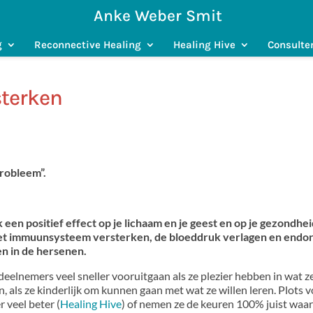
Anke Weber Smit
g
Reconnective Healing
Healing Hive
Consulte
sterken
probleem”.
k een positief effect op je lichaam en je geest en op je gezondhei
het immuunsysteem versterken, de bloeddruk verlagen en endor
n in de hersenen.
deelnemers veel sneller vooruitgaan als ze plezier hebben in wat z
n, als ze kinderlijk om kunnen gaan met wat ze willen leren. Plots 
 veel beter (
Healing Hive
) of nemen ze de keuren 100% juist waa