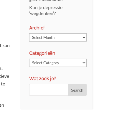
Kun je depressie
‘wegdenken’?
Archief
t kan
Categorieën
t.
tieve
Wat zoek je?
 te
 en