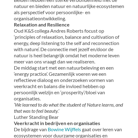
natuur en bieden natuur en natuurlijke ecosystemen
als perspectief voor persoonlijke- en
organisatieontwikkeling.
Relaxation and Resilience
Oud K&S collega Andres Roberts focust op
‘principles of relaxation, balance and cultivation of
energy, deep listening to the self and reconnection
with nature’. De connectie met jezelf en/door de
natuur is heel belangrijk omdat het moderne leven
meer van ons vraagt dan we realiseren.
De middag start met een natuurbeleving en een
‘energy practice’. Gezamenlijk voeren we een
reflectieve dialoog en onderzoeken vormen van
veerkracht en balans die invloed hebben op
persoonlijk welzijn en ‘prosperity’/bloei van
organisaties.
‘We learned to do what the student of Nature learns, and
that was to feel beauty.’
Luther Standing Bear
Veerkracht in bedrijven en organisaties
De bijdrage van
Bowine Wijffels
gaat over leren van
ecosystemen voor duurzame organisaties en