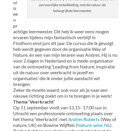
ur
persoonlijke ontwikkeling, met de natuur als
is
belangrijkste leermeester.
ee
n
pr
achtige leermeester. Dit heb ik weer eens mogen
ervaren tijdens mijn fantastisch verblijf in
Findhorn eind juni dit jaar. De cursus die ik gevolgt
heb werdt gegeven door de organisatie Way of
Nature, en een van mijn leraren was Andres. Hij is nu
voor 2 dagen in Nederland en is mede-organisator
van de ontmoeting ‘Leading from Nature’, inspiratie
uit de natuur over veerkracht in jezelf en
organisaties’ die ik onder jullie aandacht wil
brengen.
Zeker de moeite waard, ook voor als je naar een
nieuwe richting zoekt om in te brengen in je werk!
Thema ‘Veerkracht’
Op 11 september vindt van 13.15- 17.00 uur in
Utrecht een professionele ontmoeting plaats over
het thema ‘Veerkracht’ met
Andres Roberts
(Way of
nature, UK) en Bowine Wijffels (
Nature-wise, NL
).
Beiden hebben een sterke verbondenheid met de