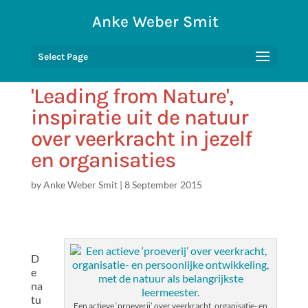
Anke Weber Smit
Select Page
'Leading from Nature',
inspiratie uit de natuur
over veerkracht in jezelf
en organisaties
by
Anke Weber Smit
|
8 September 2015
D
e
na
tu
Een actieve ‘proeverij’ over veerkracht, organisatie- en