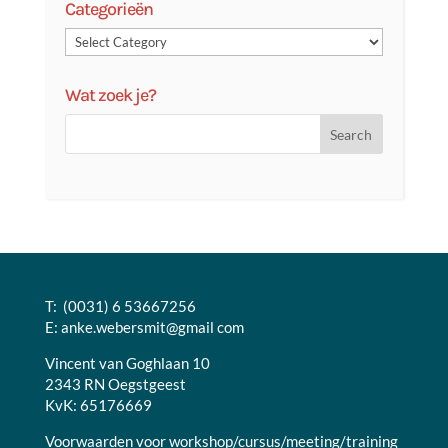
Categorieën
Wat zoek je?
T: (0031) 6 53667256
E:
anke.webersmit@gmail com
Vincent van Goghlaan 10
2343 RN Oegstgeest
KvK: 65176669
Voorwaarden voor workshop/cursus/meeting/training