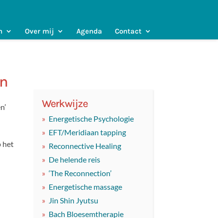
n
Over mij
Agenda
Contact
en
Werkwijze
n’
Energetische Psychologie
EFT/Meridiaan tapping
 het
Reconnective Healing
De helende reis
‘The Reconnection’
Energetische massage
Jin Shin Jyutsu
Bach Bloesemtherapie