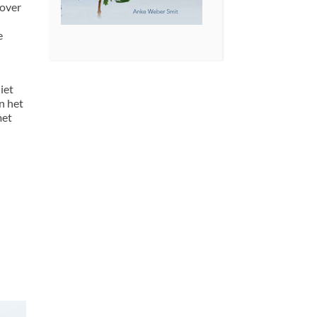
 over
e
iet
n het
met