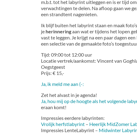
m.b.t. tot het labyrint uitleggen en is er tijd om
verwachtingen te delen. Na afloop gaan we gez
een strandtent nagenieten.
Ik blijf buiten het labyrint staan en maak foto’
je
herinnering
aan wat er tijdens het lopen g
vast te leggen. Je krijgt na een paar dagen ee
een selectie van de gemaakte foto’s toegestuu
Tijd: 09:00 tot 12:00 uur
Locatie vertrek/aankomst: Vincent van Goghl
Oegstgeest
Prijs: € 15,-
Ja, ik meld me aan (-:
Zet het alvast in je agenda!
Ja, hou mij op de hoogte als het volgende laby
eraan komt!
Impressies eerdere labyrinten:
Vrolijk herfstlabyrint
–
Heerlijk MidZomer Lab
Impressies LenteLabyrint –
Midwinter Labyri