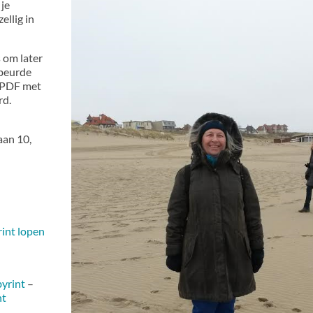
 je
ellig in
s om later
ebeurde
n PDF met
rd.
aan 10,
rint lopen
yrint
–
nt