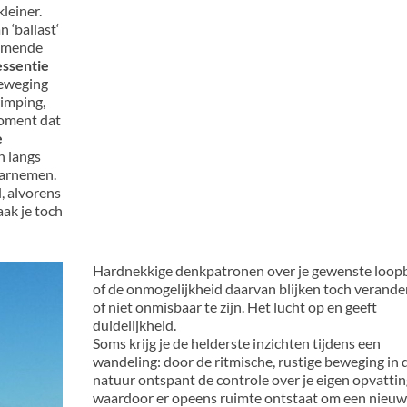
kleiner.
n ‘ballast‘
nemende
essentie
beweging
rimping,
moment dat
e
n langs
aarnemen.
l, alvorens
ak je toch
Hardnekkige denkpatronen over je gewenste loop
of de onmogelijkheid daarvan blijken toch verande
of niet onmisbaar te zijn. Het lucht op en geeft
duidelijkheid.
Soms krijg je de helderste inzichten tijdens een
wandeling: door de ritmische, rustige beweging in 
natuur ontspant de controle over je eigen opvattin
waardoor er opeens ruimte ontstaat om een nieu