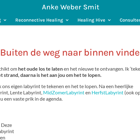
Anke Weber Smit
g
Reconnective Healing
Healing Hive
Consulte
: Buiten de weg naar binnen vind
schikt om
het oude los te laten
en het nieuwe te ontvangen. Ik ‘teke
t strand, daarna is het aan jou om het te lopen.
ons eigen labyrint te tekenen en het te lopen. Na een heerlijke
rint, Lente Labyrint,
MidZomerLabyrint
en
HerfstLabyrint
(ook op
u een vaste prik in de agenda.
n
k. Deze
abyrint
een