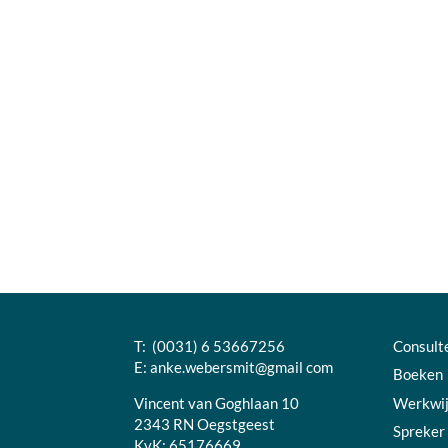
T: (0031) 6 53667256
Consult
E:
anke.webersmit@gmail com
Boeken
Vincent van Goghlaan 10
Werkwi
2343 RN Oegstgeest
Spreker
KvK: 65176669