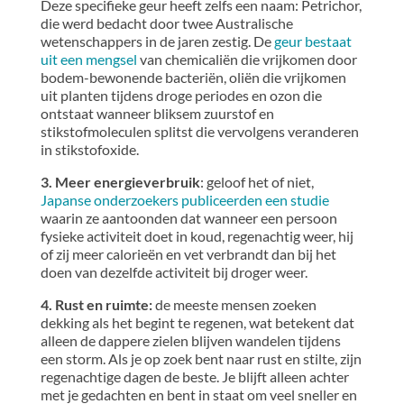
Deze specifieke geur heeft zelfs een naam: Petrichor,
die werd bedacht door twee Australische
wetenschappers in de jaren zestig. De
geur bestaat
uit een mengsel
van chemicaliën die vrijkomen door
bodem-bewonende bacteriën, oliën die vrijkomen
uit planten tijdens droge periodes en ozon die
ontstaat wanneer bliksem zuurstof en
stikstofmoleculen splitst die vervolgens veranderen
in stikstofoxide.
3. Meer energieverbruik
: geloof het of niet,
Japanse onderzoekers publiceerden een studie
waarin ze aantoonden dat wanneer een persoon
fysieke activiteit doet in koud, regenachtig weer, hij
of zij meer calorieën en vet verbrandt dan bij het
doen van dezelfde activiteit bij droger weer.
4. Rust en ruimte:
de meeste mensen zoeken
dekking als het begint te regenen, wat betekent dat
alleen de dappere zielen blijven wandelen tijdens
een storm. Als je op zoek bent naar rust en stilte, zijn
regenachtige dagen de beste. Je blijft alleen achter
met je gedachten en bent in staat om veel sneller en