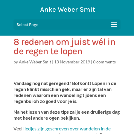
Anke Weber Smit
Select Page
8 redenen om juist wél in
de regen te lopen
by
Anke Weber Smit
|
13 November 2019
|
0 comments
Vandaag nog nat geregend? Bofkont! Lopen in de
regen klinkt misschien gek, maar er zijn tal van
redenen waarom een wandeling tijdens een
regenbui oh zo goed voor je is.
Na het lezen van deze tips zal je een druilerige dag
met heel andere ogen bekijken.
Veel
liedjes zijn geschreven over wandelen in de