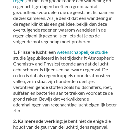
regen
, en met een goede reden: een wandeling op
regenachtige dagen heeft een groot aantal
gezondheidsvoordelen die de geest, het lichaam en
de ziel kalmeren. Als je denkt dat een wandeling in
de regen klinkt als een gek idee, bekijk dan deze
overtuigende redenen waarom wandelen in de
regen eigenlijk gezond is en iets dat je op de
volgende motregendag moet proberen.
1. Frissere lucht
: een
wetenschappelijke studie
studie (gepubliceerd in het tijdschrift Atmospheric
Chemistry and Physics) toonde aan dat de lucht
echt schoner is tijdens en na zware regenval. De
reden is dat als regendruppels door de atmosfeer
vallen, ze in staat zijn honderden deeltjes
verontreinigende stoffen zoals huidschilfers, roet,
sulfaten en bacteriën aan te trekken voordat ze de
grond raken. Bewijs dat verkwikkende
ademhalingen van regenachtige lucht eigenlijk beter
zijn!
2. Kalmerende werking
: je bent niet de enige die
houdt van de geur van de lucht tijdens regenval.