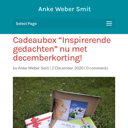
Anke Weber Smit
Select Page
Cadeaubox “Inspirerende
gedachten” nu met
decemberkorting!
by
Anke Weber Smit
|
2 December 2020
|
0 comments