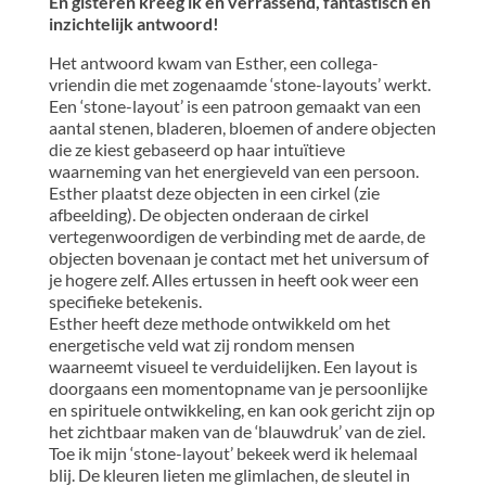
En gisteren kreeg ik en verrassend, fantastisch en
inzichtelijk antwoord!
Het antwoord kwam van Esther, een collega-
vriendin die met zogenaamde ‘stone-layouts’ werkt.
Een ‘stone-layout’ is een patroon gemaakt van een
aantal stenen, bladeren, bloemen of andere objecten
die ze kiest gebaseerd op haar intuïtieve
waarneming van het energieveld van een persoon.
Esther plaatst deze objecten in een cirkel (zie
afbeelding). De objecten onderaan de cirkel
vertegenwoordigen de verbinding met de aarde, de
objecten bovenaan je contact met het universum of
je hogere zelf. Alles ertussen in heeft ook weer een
specifieke betekenis.
Esther heeft deze methode ontwikkeld om het
energetische veld wat zij rondom mensen
waarneemt visueel te verduidelijken. Een layout is
doorgaans een momentopname van je persoonlijke
en spirituele ontwikkeling, en kan ook gericht zijn op
het zichtbaar maken van de ‘blauwdruk’ van de ziel.
Toe ik mijn ‘stone-layout’ bekeek werd ik helemaal
blij. De kleuren lieten me glimlachen, de sleutel in